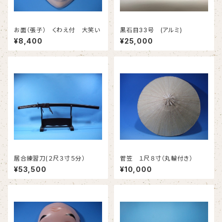
お面（張子） くわえ付 大笑い
黒石目33号 (アルミ)
¥8,400
¥25,000
居合練習刀(２尺３寸５分）
菅笠 １尺８寸（丸輪付き）
¥53,500
¥10,000