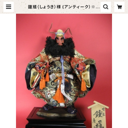
鐘馗（しょうき）様 (アンティーク）※完
売※ | 浅草仲見世 模擬刀・踊り小道
具の小山商店～Japanese art sw
ord shop～