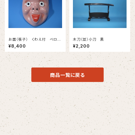
お面（張子） くわえ付 ベロ出
木刀（並）小刀 黒
し
¥8,400
¥2,200
商品一覧に戻る