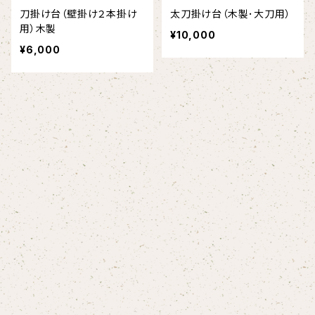
刀掛け台（壁掛け２本掛け
太刀掛け台（木製･大刀用）
用）木製
¥10,000
¥6,000