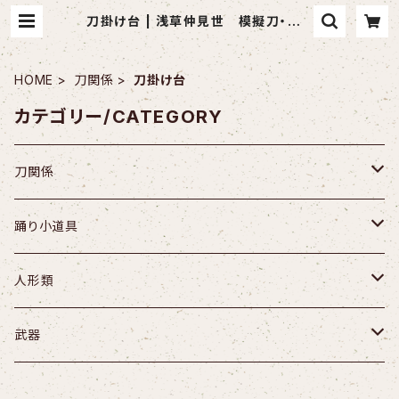
刀掛け台 | 浅草仲見世 模擬刀・踊り
小道具の小山商店～Japanese art
sword shop～
HOME
刀関係
刀掛け台
カテゴリー/CATEGORY
刀関係
合金
踊り小道具
武将刀
お面
人形類
居合刀
小道具
日本人形
武器
アルミ
笠
兜
十手