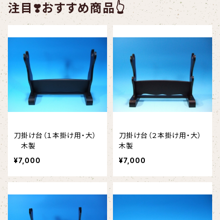
注目❣️おすすめ商品👆
仕込杖
草履
鉄扇
下駄
一本差
槍
銃
陣太刀
剣
木刀
忍者関連
刀掛け台（１本掛け用・大）
刀掛け台（２本掛け用・大）
刀掛け台
手裏剣
木製
木製
¥7,000
¥7,000
その他
その他
鍔