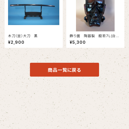
木刀（並）大刀 黒
飾り面 陶器製 般若7L(台含
まず）
¥2,900
¥5,300
商品一覧に戻る