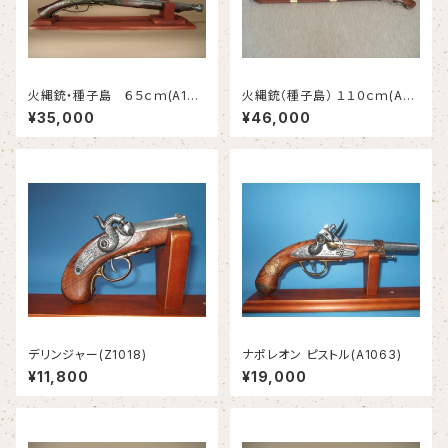
火縄銃・種子島 ６５ｃｍ(A127
火縄銃（種子島） １１０ｃｍ(A12
2)
74)
¥35,000
¥46,000
デリンジャー(Z1018)
ナポレオン ピストル(A1063)
¥11,800
¥19,000