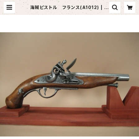
海賊ピストル フランス(A1012) | 浅
草仲見世 模擬刀・踊り小道具の小山
商店～Japanese art sword sho
p～