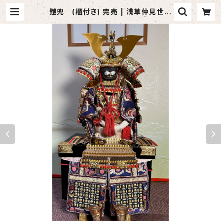
鎧兜 (櫃付き) 完売 | 浅草仲見世
模擬刀・踊り小道具の小山商店～Jap
anese art sword shop～