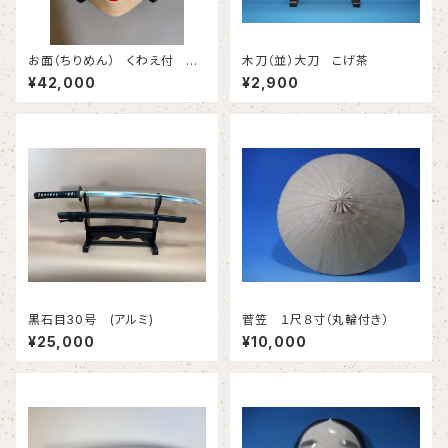
お面（ちりめん） くわえ付 ひ
木刀（並）大刀 こげ茶
ょっとこ （台含まず）
¥42,000
¥2,900
黒石目30号 (アルミ)
菅笠 １尺８寸（丸輪付き）
¥25,000
¥10,000