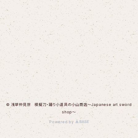
© 浅草仲見世 模擬刀・踊り小道具の小山商店～Japanese art sword
shop～
Powered by