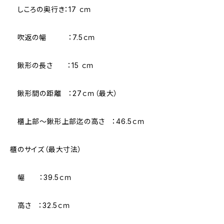
しころの奥行き：17 ｃｍ
吹返の幅 ：7.5ｃｍ
鍬形の長さ ：15 ｃｍ
鍬形間の距離 ：27ｃｍ（最大）
櫃上部～鍬形上部迄の高さ ：46.5ｃｍ
櫃のサイズ（最大寸法）
幅 ：39.5ｃｍ
高さ ：32.5ｃｍ