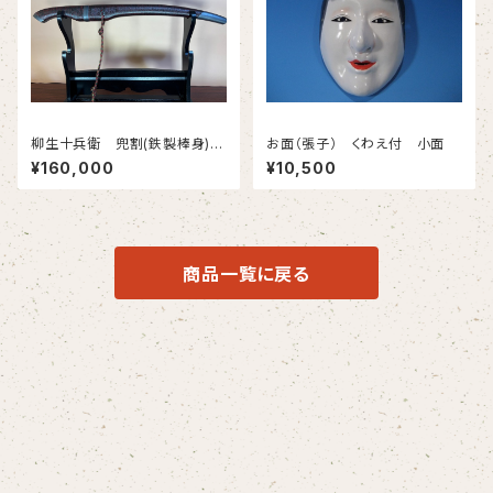
柳生十兵衛 兜割(鉄製棒身)
お面（張子） くわえ付 小面
＃622
¥160,000
¥10,500
商品一覧に戻る