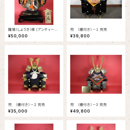
鐘馗（しょうき）様 (アンティー
兜 （櫃付き）－１ 完売
ク）※完売※
¥50,000
¥39,800
兜 （櫃付き）－２ 完売
兜 （櫃付き）－3 完売
¥35,000
¥49,800