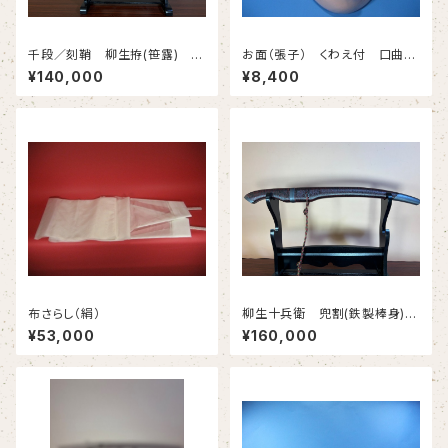
千段／刻鞘 柳生拵(笹露) 小
お面（張子） くわえ付 口曲が
刀(合金) #618
り
¥140,000
¥8,400
布さらし（絹）
柳生十兵衛 兜割(鉄製棒身)
＃622
¥53,000
¥160,000