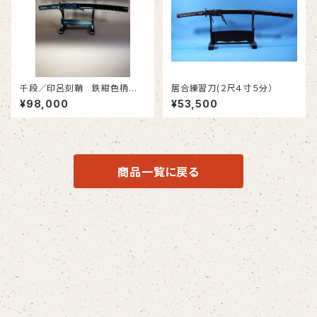
千段／印呂刻鞘 鉄紺色柄巻
居合練習刀(２尺４寸５分）
(小刀) #608
¥98,000
¥53,500
商品一覧に戻る