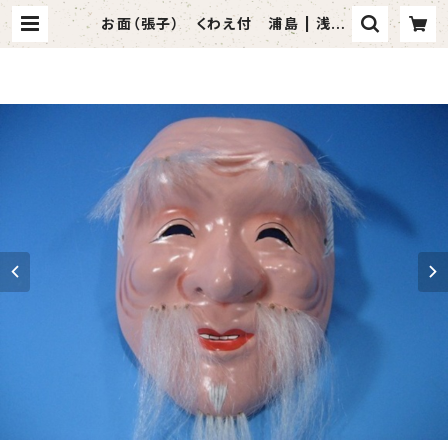
お面（張子） くわえ付 浦島 | 浅草
仲見世 模擬刀・踊り小道具の小山商
店～Japanese art sword shop
～