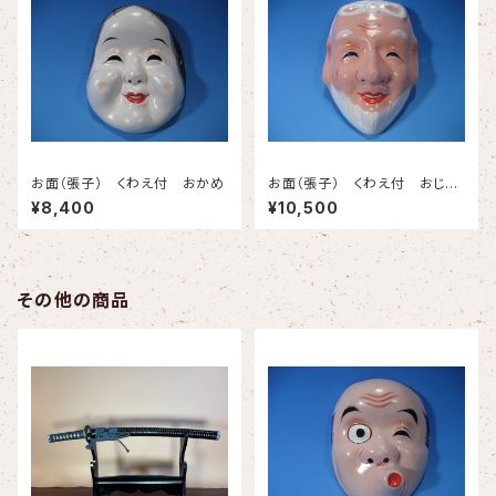
お面（張子） くわえ付 おかめ
お面（張子） くわえ付 おじい
さん
¥8,400
¥10,500
その他の商品