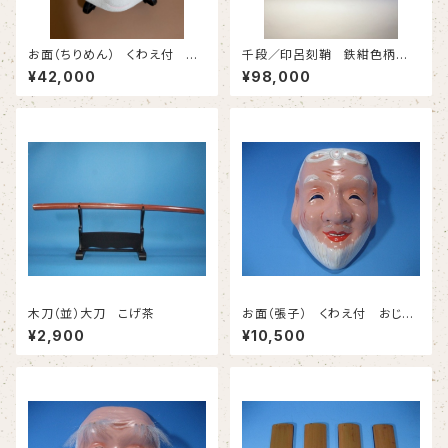
お面（ちりめん） くわえ付 お
千段／印呂刻鞘 鉄紺色柄巻
かめ （台含まず）
(小刀) #608
¥42,000
¥98,000
木刀（並）大刀 こげ茶
お面（張子） くわえ付 おじい
さん
¥2,900
¥10,500