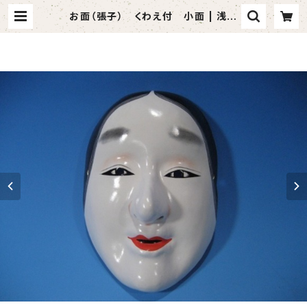
お面（張子） くわえ付 小面 | 浅草
仲見世 模擬刀・踊り小道具の小山商
店～Japanese art sword shop
～