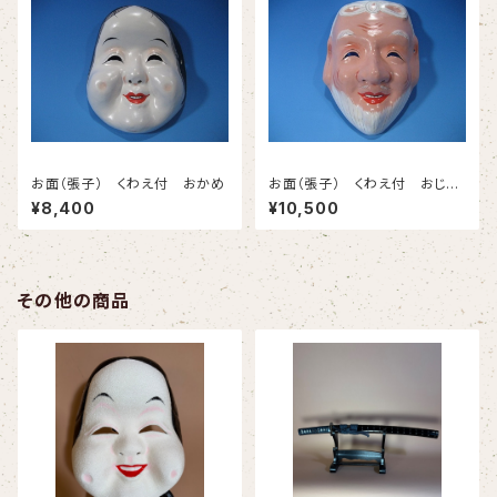
お面（張子） くわえ付 おかめ
お面（張子） くわえ付 おじい
さん
¥8,400
¥10,500
その他の商品