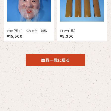
お面（張子） くわえ付 浦島
四ツ竹（黒）
¥15,500
¥5,300
商品一覧に戻る