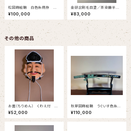
松図蒔絵鞘 白色糸柄拵 大
金研出刷毛目塗／茶染籐半千
刀(合金) #510
段巻鞘 金茶色糸柄巻(小刀)
¥100,000
¥83,000
＃612
その他の商品
お面（ちりめん） くわえ付 恵
秋草図蒔絵鞘 うぐいす色糸柄
比寿
巻拵 小刀(合金) ＃620
¥52,000
¥110,000