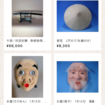
千段／印呂刻鞘 鉄紺色柄巻
菅笠 １尺６寸（丸輪付き）
(小刀) #608
¥98,000
¥8,300
お面（ちりめん） くわえ付 ひ
お面（張子） くわえ付 浦島
ょっとこ （台含まず）