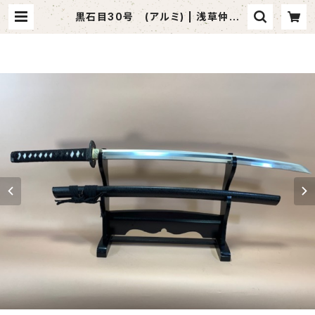
黒石目30号 (アルミ) | 浅草仲見
世 模擬刀・踊り小道具の小山商店～
Japanese art sword shop～